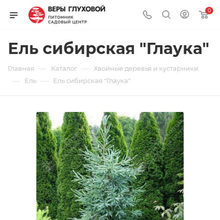
0
Ель сибирская "Глаука"
—
—
Главная
Каталог
Хвойные деревья и кустарники
—
—
Ель
Ель сибирская "Глаука"