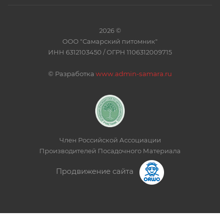
2026 ©
ООО "Самарский питомник"
ИНН 6312103450 / ОГРН 1106312009715
©
Разработка
www.admin-samara.ru
Член Российской Ассоциации
Производителей Посадочного Материала
Продвижение сайта