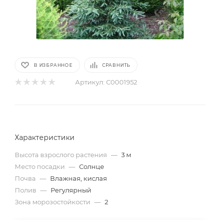
В ИЗБРАННОЕ
СРАВНИТЬ
Артикул:
С0001952
Характеристики
Высота взрослого растения
—
3 м
Место посадки
—
Солнце
Почва
—
Влажная, кислая
Полив
—
Регулярный
Зона морозостойкости
—
2