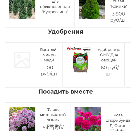
сизая
Ель
"Коника"
обыкновенная
"Купрессина"
3 900
руб/шт
Удобрения
Богатый-
Удобрение
микро
ОМУ Для
меди
овощей
100
160 руб/
руб/шт
шт
Посадить вместе
Флокс
метельчатый
Роза
"Юник
флорибунда
Тренди"
Д. Остин
540 руб/
"Gabriel