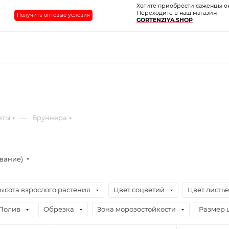
Хотите приобрести саженцы о
Переходите в наш магазин
Получить оптовые условия
GORTENZIYA.SHOP
—
еты
Бруннера
ывание)
ысота взрослого растения
Цвет соцветий
Цвет листь
Полив
Обрезка
Зона морозостойкости
Размер 