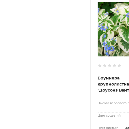
Бруннера
крупнолистна
"Доусонз Вайт
Высота взрослого 
Цвет соцветий
Цвет листьев
З