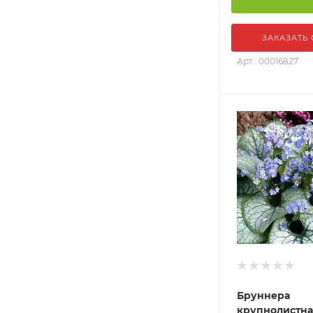
ЗАКАЗАТЬ
Арт.: 00016827
Бруннера
крупнолистна