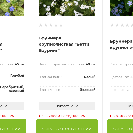
Бруннера
Бруннера
я
крупнолистная "Бетти
крупноли
"
Боуринг"
растения
45 см
Высота взрослого растения
40 см
Высота взрос
Голубой
Цвет соцветий
Белый
Цвет соцвети
Серебристый,
Цвет листьев
Зеленый
Цвет листьев
зеленый
 еще
Показать еще
Пок
упления
Ожидаем поступления
Ожидаем 
СТУПЛЕНИИ
УЗНАТЬ О ПОСТУПЛЕНИИ
УЗНАТЬ О