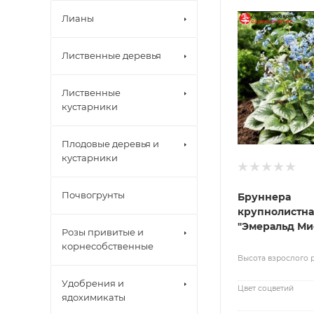
Лианы
Лиственные деревья
Лиственные
кустарники
Плодовые деревья и
кустарники
Почвогрунты
Бруннера
крупнолистна
"Эмеральд Ми
Розы привитые и
корнесобственные
Высота взрослого 
Удобрения и
Цвет соцветий
ядохимикаты