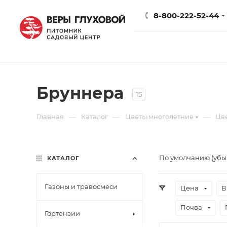
8-800-222-52-44
Бруннера
15
—
—
—
Главная
Каталог
Цветы многолетние
Цв
По умолчанию (уб
КАТАЛОГ
Газоны и травосмеси
Цена
В
Почва
Гортензии