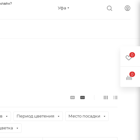
нлайн?
Уфа
0
0
ев
Период цветения
Место посадки
цветка