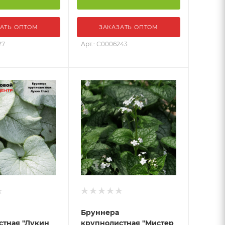
АТЬ ОПТОМ
ЗАКАЗАТЬ ОПТОМ
27
Арт.: С0006243
Бруннера
стная "Лукин
крупнолистная "Мистер