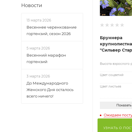
Новости
13 марта 2026
Весеннее черенкование
гортензий, сезон 2026
Бруннера
крупнолистна
5 марта 2026
"Сильвер Стар
Весенний марафон
гортензий
Высота взрослого 
Цвет соцветий
3 марта 2026
До Международного
Цвет листьев
Женского Дня осталось
всего ничего!
Показать
Ожидаем пост
УЗНАТЬ О ПО