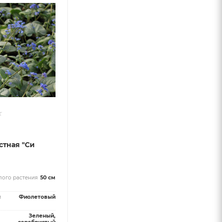
тная "Си
лого растения
50 см
й
Фиолетовый
Зеленый,