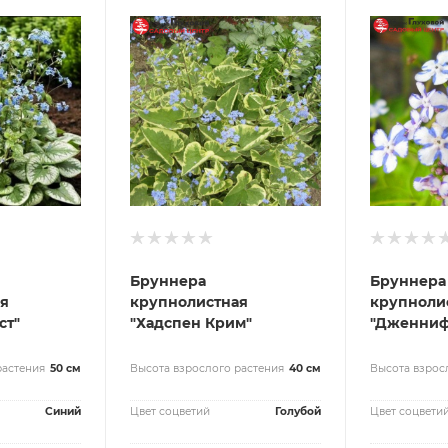
Бруннера
Бруннера
я
крупнолистная
крупноли
ст"
"Хадспен Крим"
"Дженниф
растения
50 см
Высота взрослого растения
40 см
Высота взрос
Синий
Цвет соцветий
Голубой
Цвет соцвети