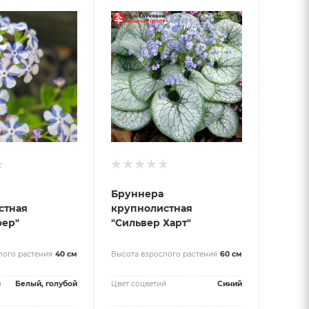
Бруннера
стная
крупнолистная
ер"
"Сильвер Харт"
лого растения
40 см
Высота взрослого растения
60 см
й
Белый, голубой
Цвет соцветий
Синий