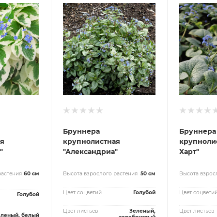
Бруннера
Бруннера
я
крупнолистная
крупнолис
"
"Александриа"
Харт"
растения
60 см
Высота взрослого растения
50 см
Высота взрос
Цвет соцветий
Голубой
Цвет соцвети
Голубой
Цвет листьев
Зеленый,
Цвет листьев
еленый, белый