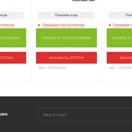
серебристый
 еще
Показать еще
Пок
упления
Ожидаем поступления
Ожидаем 
СТУПЛЕНИИ
УЗНАТЬ О ПОСТУПЛЕНИИ
УЗНАТЬ О
 ОПТОМ
ЗАКАЗАТЬ ОПТОМ
ЗАКАЗ
Арт.: С0006243
Арт.: С0008
ших