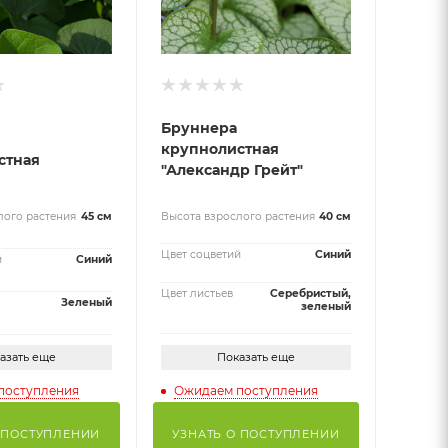
Бруннера
крупнолистная
стная
"Александр Грейт"
лого растения
45 см
Высота взрослого растения
40 см
Цвет соцветий
Синий
й
Синий
Цвет листьев
Серебристый,
Зеленый
зеленый
азать еще
Показать еще
поступления
Ожидаем поступления
 ПОСТУПЛЕНИИ
УЗНАТЬ О ПОСТУПЛЕНИИ