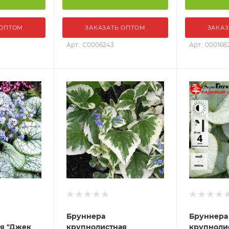
 ОПТОМ
ЗАКАЗАТЬ ОПТОМ
ЗАКАЗ
Арт.: С0006243
Арт.: 000168
Бруннера
Бруннера
я "Джек
крупнолистная
крупноли