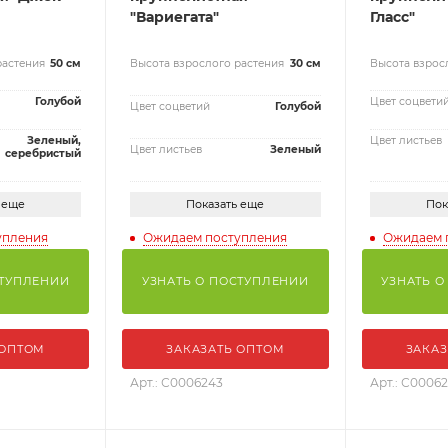
"Вариегата"
Гласс"
растения
50 см
Высота взрослого растения
30 см
Высота взрос
Голубой
Цвет соцвети
Цвет соцветий
Голубой
Зеленый,
Цвет листьев
Цвет листьев
Зеленый
серебристый
 еще
Показать еще
Пок
упления
Ожидаем поступления
Ожидаем 
СТУПЛЕНИИ
УЗНАТЬ О ПОСТУПЛЕНИИ
УЗНАТЬ О
 ОПТОМ
ЗАКАЗАТЬ ОПТОМ
ЗАКАЗ
Арт.: С0006243
Арт.: С0006