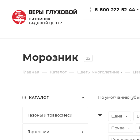
8-800-222-52-44
Морозник
22
—
—
—
Главная
Каталог
Цветы многолетние
Цв
По умолчанию (уб
КАТАЛОГ
Газоны и травосмеси
Цена
В
Почва
Гортензии
Корневая сис