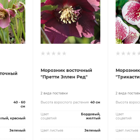
Морозник восточный
Морозник
сточный
"Претти Эллен Ред"
"Трикасти
2 вида поставки
2 вида постав
40 - 60
Высота взрослого растения
40 см
Высота взрос
см
Цвет
Бордовый,
Цвет
елый, красный
соцветий
желтый
соцветий
Зеленый
Цвет листьев
Зеленый
Цвет листьев