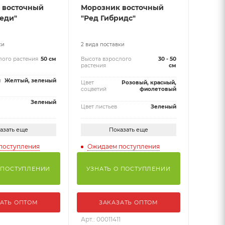
 восточный
Морозник восточный
еди"
"Ред Гибридс"
ки
2 вида поставки
лого растения
50 см
Высота взрослого
30 - 50
растения
см
й
Желтый, зеленый
Цвет
Розовый, красный,
соцветий
фиолетовый
Зеленый
Цвет листьев
Зеленый
азать еще
Показать еще
поступления
Ожидаем поступления
 ПОСТУПЛЕНИИ
УЗНАТЬ О ПОСТУПЛЕНИИ
АТЬ ОПТОМ
ЗАКАЗАТЬ ОПТОМ
1
Арт.: 00011411