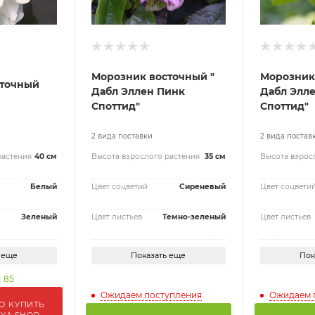
Морозник восточный "
Морозник
сточный
Дабл Эллен Пинк
Дабл Элле
Споттид"
Споттид"
2 вида поставки
2 вида постав
растения
40 см
Высота взрослого растения
35 см
Высота взрос
Белый
Цвет соцветий
Сиреневый
Цвет соцвети
Зеленый
Цвет листьев
Темно-зеленый
Цвет листьев
 еще
Показать еще
Пок
: 85
Ожидаем поступления
Ожидаем 
О КУПИТЬ
IYA.SHOP