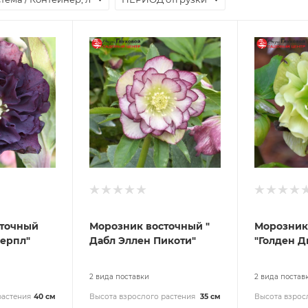
сточный
Морозник восточный "
Морозник
Перпл"
Дабл Эллен Пикоти"
"Голден Д
2 вида поставки
2 вида постав
растения
40 см
Высота взрослого растения
35 см
Высота взрос