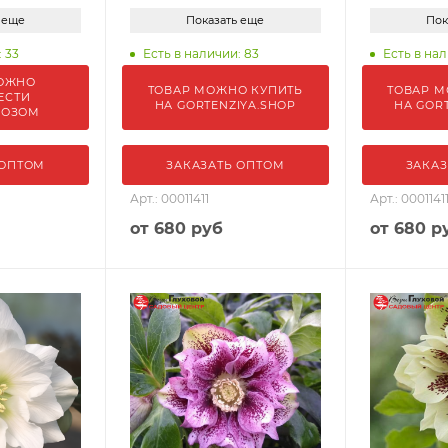
 еще
Показать еще
Пок
 33
Есть в наличии: 83
Есть в нали
ОЖНО
ТОВАР МОЖНО КУПИТЬ
ТОВАР М
ЕСТИ
НА GORTENZIYA.SHOP
НА GOR
ВОЗОМ
 ОПТОМ
ЗАКАЗАТЬ ОПТОМ
ЗАКАЗ
Арт.: 00011411
Арт.: 0001141
от
680 руб
от
680 р