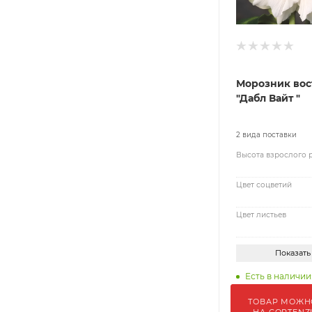
Морозник во
"Дабл Вайт "
2 вида поставки
Высота взрослого 
Цвет соцветий
Цвет листьев
Показать
Есть в наличии
ТОВАР МОЖН
НА GORTENZ