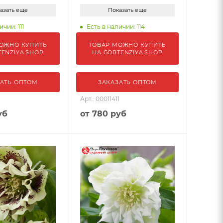
азать еще
Показать еще
чии: 111
Есть в наличии: 114
ОЖНО КУПИТЬ
ТОВАР МОЖНО КУПИТЬ
TENZIYA.SHOP
НА GORTENZIYA.SHOP
АТЬ ОПТОМ
ЗАКАЗАТЬ ОПТОМ
1
Арт.: 00011411
уб
от
780 руб