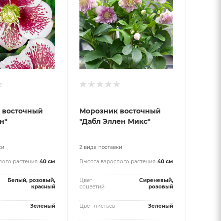
 восточный
Морозник восточный
н"
"Дабл Эллен Микс"
ки
2 вида поставки
лого растения
40 см
Высота взрослого растения
40 см
Белый, розовый,
Цвет
Сиреневый,
красный
соцветий
розовый
Зеленый
Цвет листьев
Зеленый