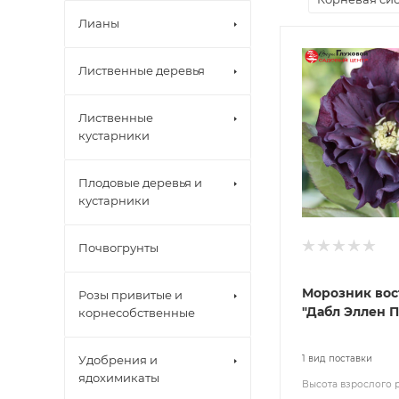
Лианы
Лиственные деревья
Лиственные
кустарники
Плодовые деревья и
кустарники
Почвогрунты
Морозник во
Розы привитые и
"Дабл Эллен 
корнесобственные
Удобрения и
1 вид поставки
ядохимикаты
Высота взрослого 