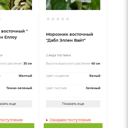
 восточный "
Морозник восточный
н Еллоу
"Дабл Эллен Вайт"
ки
2 вида поставки
лого растения
35 см
Высота взрослого растения
40 см
й
Желтый
Цвет соцветий
Белый
Темно-зеленый
Цвет листьев
Зеленый
азать еще
Показать еще
поступления
Ожидаем поступления