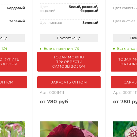
Цвет
Белый, розовый,
Бордовый
Цвет соцвети
соцветий
бордовый
Зеленый
Цвет листьев
Цвет листьев
Зеленый
 еще
Показать еще
Пок
 124
Есть в наличии: 73
Есть в нал
ТОВАР МОЖНО
О КУПИТЬ
ТОВАР М
ПРИОБРЕСТИ
IYA.SHOP
НА GOR
САМОВЫВОЗОМ
 ОПТОМ
ЗАКАЗАТЬ ОПТОМ
ЗАКАЗ
Арт.: 00011411
Арт.: 0001141
от
780 руб
от
780 р