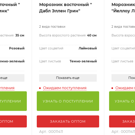
точный "
Морозник восточный "
Морозник
инк"
Дабл Эллен Грин"
"Йеллоу Л
2 вида поставки
2 вида постав
растения
35 см
Высота взрослого растения
40 см
Высота взрос
Розовый
Цвет соцветий
Лаймовый
Цвет соцвети
емно-зеленый
Цвет листьев
Темно-зеленый
Цвет листьев
 еще
Показать еще
Пок
упления
Ожидаем поступления
Ожидаем 
СТУПЛЕНИИ
УЗНАТЬ О ПОСТУПЛЕНИИ
УЗНАТЬ О
 ОПТОМ
ЗАКАЗАТЬ ОПТОМ
ЗАКАЗ
Арт.: 00011411
Арт.: 0001141