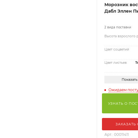
Морозник вос
Дабл Эллен П
2 вида поставки
Высота взрослого 
Цвет соцветий
Цвет листьев
Т
Показать
Ожидаем пост
УЗНАТЬ О ПО
ЗАКАЗАТЬ
Арт.: 00011411