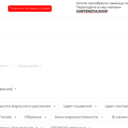
Хотите приобрести саженцы о
Переходите в наш магазин
Получить оптовые условия
GORTENZIYA.SHOP
—
еты
Морозник
ывание)
ысота взрослого растения
Цвет соцветий
Цвет листь
Полив
Обрезка
Зона морозостойкости
В нали
тема / Контейнер, л
ПЕРИОД отгрузки