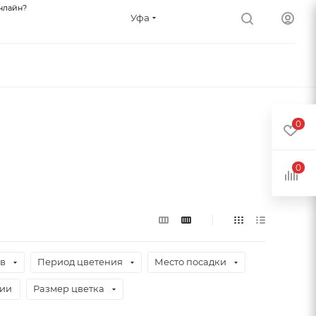
нлайн?
Уфа
0
0
ев
Период цветения
Место посадки
чии
Размер цветка