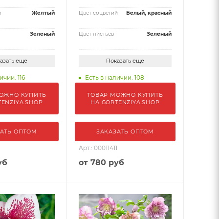
й
Желтый
Цвет соцветий
Белый, красный
Зеленый
Цвет листьев
Зеленый
азать еще
Показать еще
ичии: 116
Есть в наличии: 108
ОЖНО КУПИТЬ
ТОВАР МОЖНО КУПИТЬ
TENZIYA.SHOP
НА GORTENZIYA.SHOP
АТЬ ОПТОМ
ЗАКАЗАТЬ ОПТОМ
1
Арт.: 00011411
уб
от
780 руб