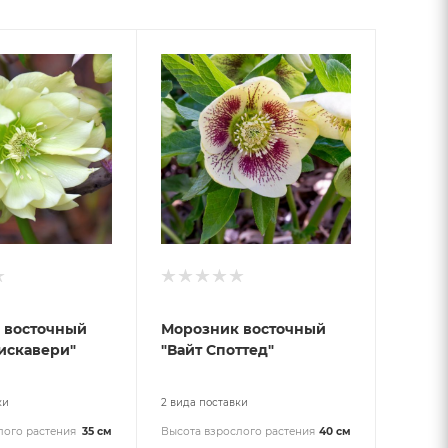
 восточный
Морозник восточный
искавери"
"Вайт Споттед"
ки
2 вида поставки
лого растения
35 см
Высота взрослого растения
40 см