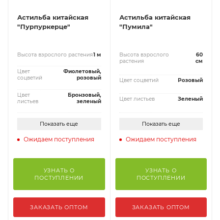
Астильба китайская
Астильба китайская
"Пурпуркерце"
"Пумила"
Высота взрослого растения
1 м
Высота взрослого
60
растения
см
Цвет
Фиолетовый,
соцветий
розовый
Цвет соцветий
Розовый
Цвет
Бронзовый,
Цвет листьев
Зеленый
листьев
зеленый
Показать еще
Показать еще
Ожидаем поступления
Ожидаем поступления
УЗНАТЬ О
УЗНАТЬ О
ПОСТУПЛЕНИИ
ПОСТУПЛЕНИИ
ЗАКАЗАТЬ ОПТОМ
ЗАКАЗАТЬ ОПТОМ