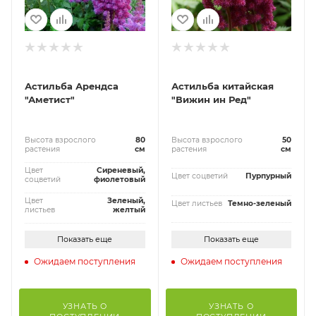
Астильба Арендса
Астильба китайская
"Аметист"
"Вижин ин Ред"
Высота взрослого
80
Высота взрослого
50
растения
см
растения
см
Цвет
Сиреневый,
Цвет соцветий
Пурпурный
соцветий
фиолетовый
Цвет
Зеленый,
Цвет листьев
Темно-зеленый
листьев
желтый
Показать еще
Показать еще
Ожидаем поступления
Ожидаем поступления
УЗНАТЬ О
УЗНАТЬ О