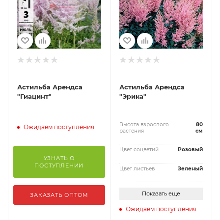
Астильба Арендса
Астильба Арендса
"Гиацинт"
"Эрика"
Высота взрослого
80
Ожидаем поступления
растения
см
Цвет соцветий
Розовый
УЗНАТЬ О
ПОСТУПЛЕНИИ
Цвет листьев
Зеленый
Показать еще
ЗАКАЗАТЬ ОПТОМ
Ожидаем поступления