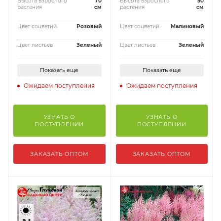
Высота взрослого
70
Высота взрослого
50
растения
см
растения
см
Цвет соцветий
Розовый
Цвет соцветий
Малиновый
Цвет листьев
Зеленый
Цвет листьев
Зеленый
Показать еще
Показать еще
Ожидаем поступления
Ожидаем поступления
УЗНАТЬ О
УЗНАТЬ О
ПОСТУПЛЕНИИ
ПОСТУПЛЕНИИ
ЗАКАЗАТЬ ОПТОМ
ЗАКАЗАТЬ ОПТОМ