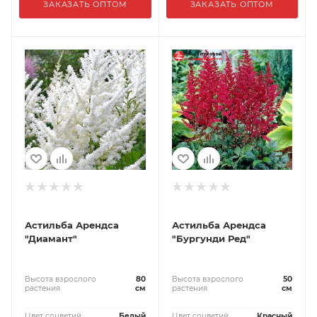
ЗАКАЗАТЬ ОПТОМ
ЗАКАЗАТЬ ОПТОМ
Астильба Арендса
Астильба Арендса
"Диамант"
"Бургунди Ред"
Высота взрослого
80
Высота взрослого
50
растения
см
растения
см
Цвет соцветий
Белый
Цвет соцветий
Красный