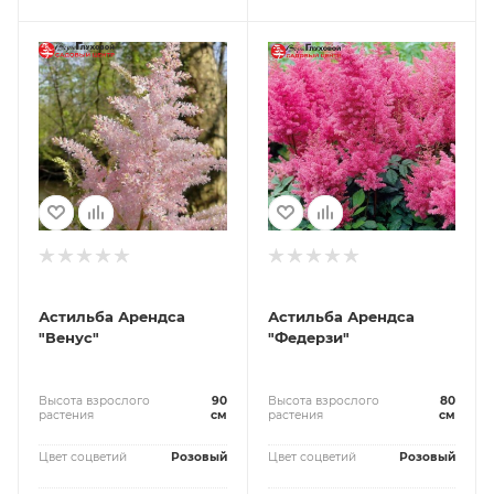
Астильба Арендса
Астильба Арендса
"Венус"
"Федерзи"
Высота взрослого
90
Высота взрослого
80
растения
см
растения
см
Цвет соцветий
Розовый
Цвет соцветий
Розовый