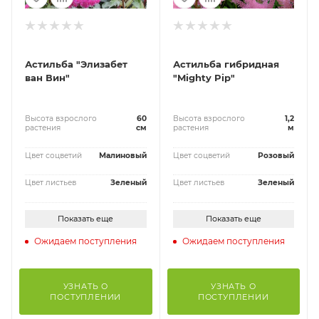
Астильба "Элизабет
Астильба гибридная
ван Вин"
"Mighty Pip"
Высота взрослого
60
Высота взрослого
1,2
растения
см
растения
м
Цвет соцветий
Малиновый
Цвет соцветий
Розовый
Цвет листьев
Зеленый
Цвет листьев
Зеленый
Показать еще
Показать еще
Ожидаем поступления
Ожидаем поступления
УЗНАТЬ О
УЗНАТЬ О
ПОСТУПЛЕНИИ
ПОСТУПЛЕНИИ