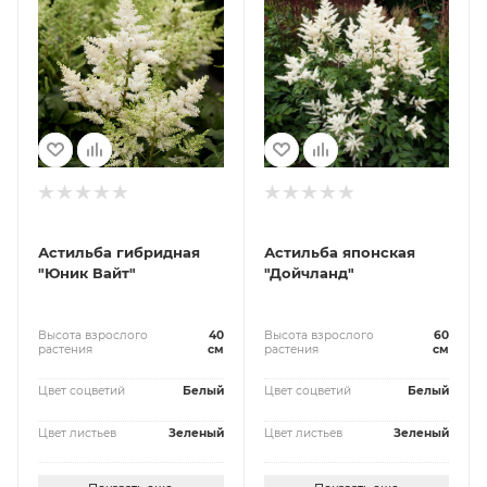
Астильба гибридная
Астильба японская
"Юник Вайт"
"Дойчланд"
Высота взрослого
40
Высота взрослого
60
растения
см
растения
см
Цвет соцветий
Белый
Цвет соцветий
Белый
Цвет листьев
Зеленый
Цвет листьев
Зеленый