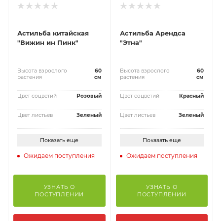
Астильба китайская
Астильба Арендса
"Вижин ин Пинк"
"Этна"
Высота взрослого
60
Высота взрослого
60
растения
см
растения
см
Цвет соцветий
Розовый
Цвет соцветий
Красный
Цвет листьев
Зеленый
Цвет листьев
Зеленый
Показать еще
Показать еще
Ожидаем поступления
Ожидаем поступления
УЗНАТЬ О
УЗНАТЬ О
ПОСТУПЛЕНИИ
ПОСТУПЛЕНИИ