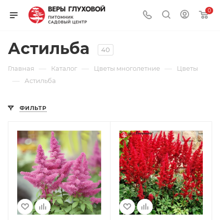
0
Астильба
40
—
—
—
Главная
Каталог
Цветы многолетние
Цветы
—
Астильба
ФИЛЬТР