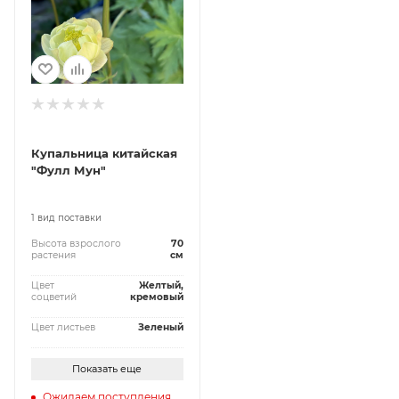
Купальница китайская
"Фулл Мун"
1 вид поставки
Высота взрослого
70
растения
см
Цвет
Желтый,
соцветий
кремовый
Цвет листьев
Зеленый
Показать еще
Ожидаем поступления