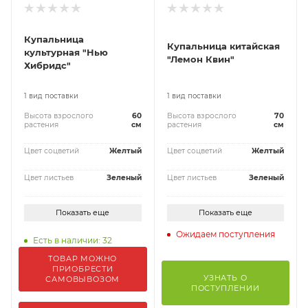
Купальница
Купальница китайская
культурная "Нью
"Лемон Квин"
Хибридс"
1 вид поставки
1 вид поставки
Высота взрослого
60
Высота взрослого
70
растения
см
растения
см
Цвет соцветий
Желтый
Цвет соцветий
Желтый
Цвет листьев
Зеленый
Цвет листьев
Зеленый
Показать еще
Показать еще
Ожидаем поступления
Есть в наличии: 32
ТОВАР МОЖНО
ПРИОБРЕСТИ
УЗНАТЬ О
САМОВЫВОЗОМ
ПОСТУПЛЕНИИ