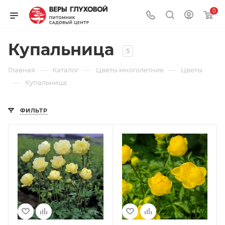
0
Купальница
5
—
—
—
Главная
Каталог
Цветы многолетние
Цветы
—
Купальница
ФИЛЬТР