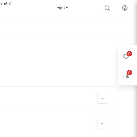
нлайн?
Уфа
0
0