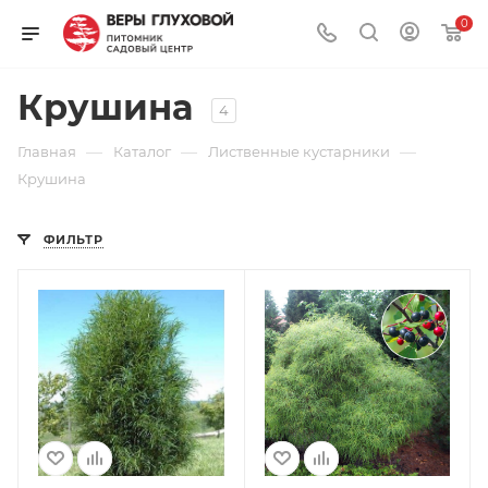
0
Крушина
4
—
—
—
Главная
Каталог
Лиственные кустарники
Крушина
ФИЛЬТР