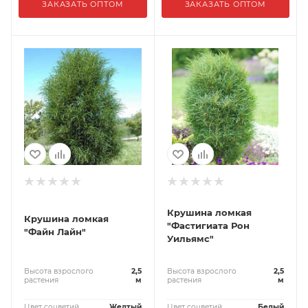
ЗАКАЗАТЬ ОПТОМ
ЗАКАЗАТЬ ОПТОМ
Крушина ломкая
Крушина ломкая
"Фастигиата Рон
"Файн Лайн"
Уильямс"
Высота взрослого
2,5
Высота взрослого
2,5
растения
м
растения
м
Цвет соцветий
Желтый
Цвет соцветий
Белый