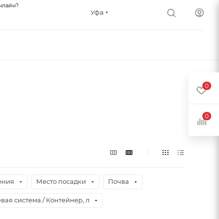
нлайн?
Уфа
0
0
ения
Место посадки
Почва
вая система / Контейнер, л