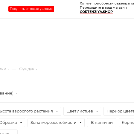
Хотите приобрести саженцы о
Переходите в наш магазин
Получить оптовые условия
GORTENZIYA.SHOP
—
ики
Фундук
ывание)
ысота взрослого растения
Цвет листьев
Период цвет
Обрезка
Зона морозостойкости
В наличии
Корне
узки