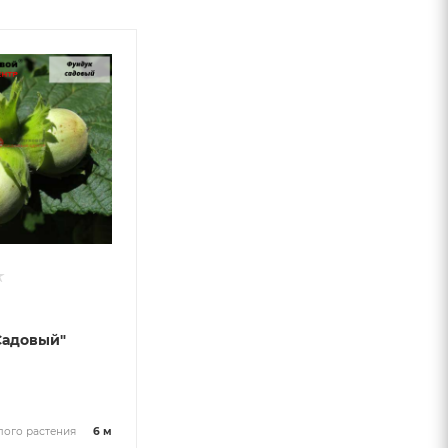
Садовый"
и
лого растения
6 м