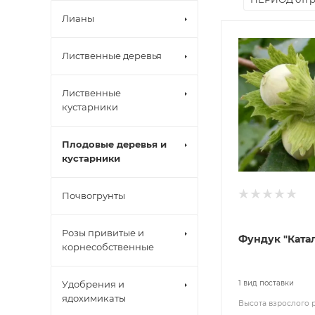
Лианы
Лиственные деревья
Лиственные
кустарники
Плодовые деревья и
кустарники
Почвогрунты
Розы привитые и
Фундук "Ката
корнесобственные
Удобрения и
1 вид поставки
ядохимикаты
Высота взрослого 