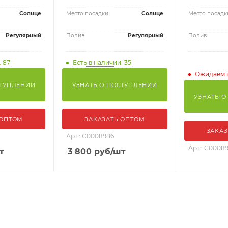
Солнце
Место посадки
Солнце
Место посадк
Регулярный
Полив
Регулярный
Полив
: 87
Есть в наличии: 35
Ожидаем 
СТУПЛЕНИИ
УЗНАТЬ О ПОСТУПЛЕНИИ
УЗНАТЬ О
 ОПТОМ
ЗАКАЗАТЬ ОПТОМ
ЗАКАЗ
Арт.: С0008986
Арт.: С0008
т
3 800
руб
/шт