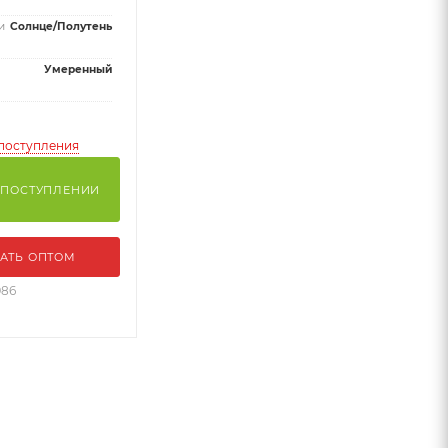
и
Солнце/Полутень
Умеренный
поступления
 ПОСТУПЛЕНИИ
АТЬ ОПТОМ
986