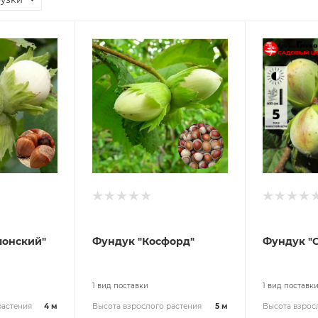
лонский"
Фундук "Косфорд"
Фундук "
1 вид поставки
1 вид поставк
растения
4 м
Высота взрослого растения
5 м
Высота взрос