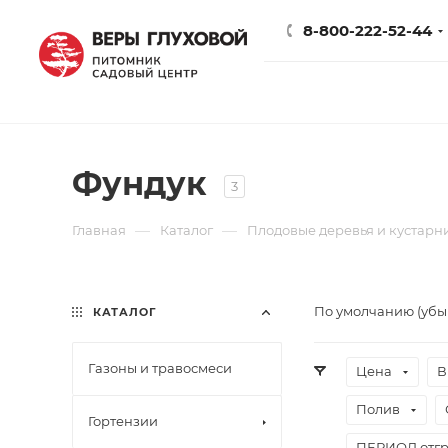
8-800-222-52-44
Фундук
3
—
—
Главная
Каталог
Плодовые деревья и кустарн
По умолчанию (уб
КАТАЛОГ
Газоны и травосмеси
Цена
В
Полив
Гортензии
ПЕРИОД отгр