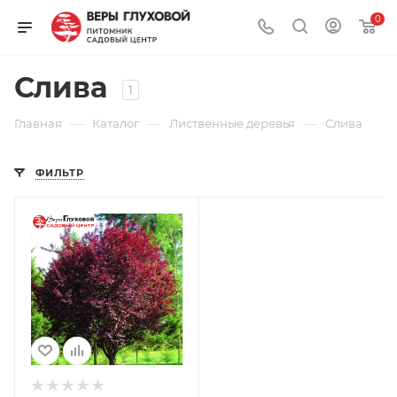
0
Слива
1
—
—
—
Главная
Каталог
Лиственные деревья
Слива
ФИЛЬТР