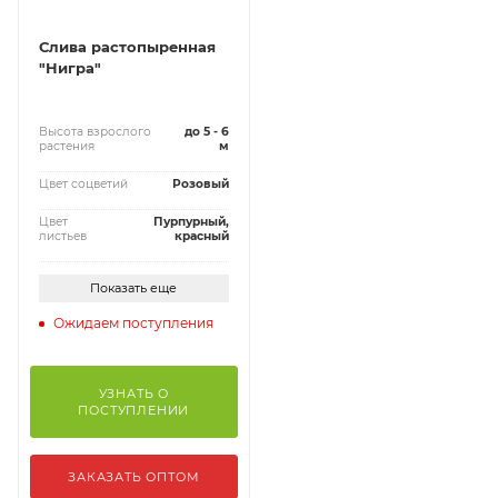
Слива растопыренная
"Нигра"
Высота взрослого
до 5 - 6
растения
м
Цвет соцветий
Розовый
Цвет
Пурпурный,
листьев
красный
Показать еще
Ожидаем поступления
УЗНАТЬ О
ПОСТУПЛЕНИИ
ЗАКАЗАТЬ ОПТОМ