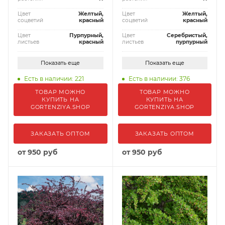
Цвет
Желтый,
Цвет
Желтый,
соцветий
красный
соцветий
красный
Цвет
Пурпурный,
Цвет
Серебристый,
листьев
красный
листьев
пурпурный
Показать еще
Показать еще
Есть в наличии: 221
Есть в наличии: 376
ТОВАР МОЖНО
ТОВАР МОЖНО
КУПИТЬ НА
КУПИТЬ НА
GORTENZIYA.SHOP
GORTENZIYA.SHOP
ЗАКАЗАТЬ ОПТОМ
ЗАКАЗАТЬ ОПТОМ
от
950 руб
от
950 руб