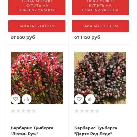
ТОВАР МОЖНО
ТОВАР МОЖНО
КУПИТЬ НА
КУПИТЬ НА
GORTENZIYA.SHOP
GORTENZIYA.SHOP
ЗАКАЗАТЬ ОПТОМ
ЗАКАЗАТЬ ОПТОМ
от
950 руб
от
1 150 руб
Барбарис Тунберга
Барбарис Тунберга
"Лютин Руж"
"Дартс Ред Леди"