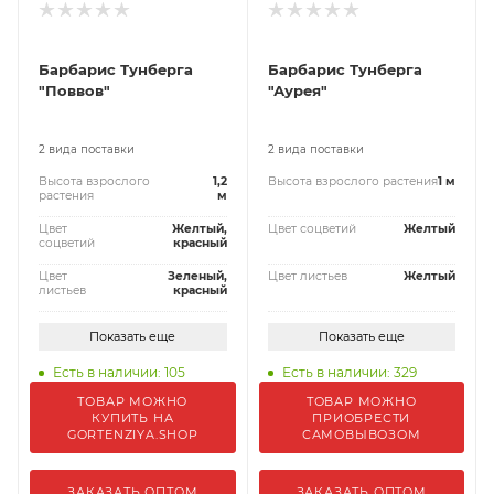
Барбарис Тунберга
Барбарис Тунберга
"Поввов"
"Аурея"
2 вида поставки
2 вида поставки
Высота взрослого
1,2
Высота взрослого растения
1 м
растения
м
Цвет
Желтый,
Цвет соцветий
Желтый
соцветий
красный
Цвет
Зеленый,
Цвет листьев
Желтый
листьев
красный
Показать еще
Показать еще
Есть в наличии: 105
Есть в наличии: 329
ТОВАР МОЖНО
ТОВАР МОЖНО
КУПИТЬ НА
ПРИОБРЕСТИ
GORTENZIYA.SHOP
САМОВЫВОЗОМ
ЗАКАЗАТЬ ОПТОМ
ЗАКАЗАТЬ ОПТОМ