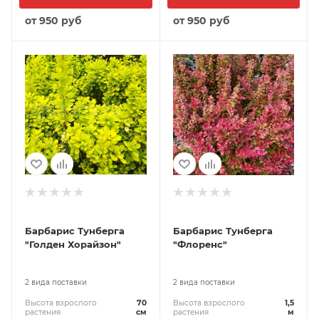
от
950 руб
от
950 руб
Барбарис Тунберга
Барбарис Тунберга
"Голден Хорайзон"
"Флоренс"
2 вида поставки
2 вида поставки
Высота взрослого
70
Высота взрослого
1,5
растения
см
растения
м