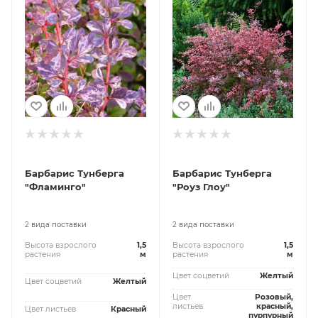
Барбарис Тунберга
Барбарис Тунберга
"Фламинго"
"Рoуз Глоу"
2 вида поставки
2 вида поставки
Высота взрослого
1,5
Высота взрослого
1,5
растения
м
растения
м
Цвет соцветий
Желтый
Цвет соцветий
Желтый
Цвет
Розовый,
листьев
красный,
Цвет листьев
Красный
пурпурный