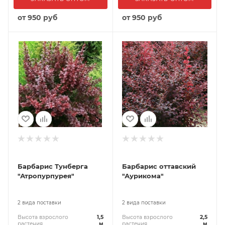
от
950 руб
от
950 руб
Барбарис Тунберга
Барбарис оттавский
"Атропурпурея"
"Аурикома"
2 вида поставки
2 вида поставки
Высота взрослого
1,5
Высота взрослого
2,5
растения
м
растения
м