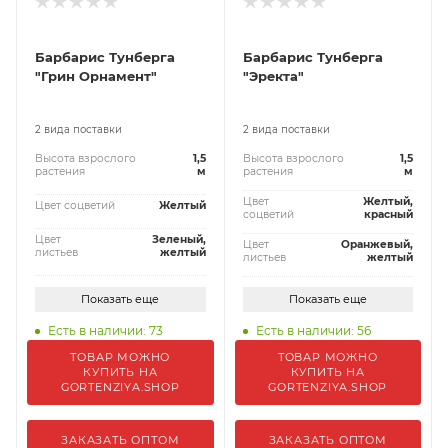
Барбарис Тунберга
Барбарис Тунберга
"Грин Орнамент"
"Эректа"
2 вида поставки
2 вида поставки
Высота взрослого
1,5
Высота взрослого
1,5
растения
м
растения
м
Цвет
Желтый,
Цвет соцветий
Желтый
соцветий
красный
Цвет
Зеленый,
Цвет
Оранжевый,
листьев
желтый
листьев
желтый
Показать еще
Показать еще
Есть в наличии: 73
Есть в наличии: 56
ТОВАР МОЖНО
ТОВАР МОЖНО
КУПИТЬ НА
КУПИТЬ НА
GORTENZIYA.SHOP
GORTENZIYA.SHOP
ЗАКАЗАТЬ ОПТОМ
ЗАКАЗАТЬ ОПТОМ