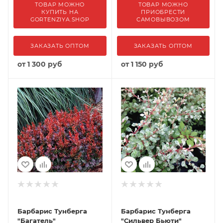
ТОВАР МОЖНО
ТОВАР МОЖНО
КУПИТЬ НА
ПРИОБРЕСТИ
GORTENZIYA.SHOP
САМОВЫВОЗОМ
ЗАКАЗАТЬ ОПТОМ
ЗАКАЗАТЬ ОПТОМ
от
1 300 руб
от
1 150 руб
Барбарис Тунберга
Барбарис Тунберга
"Багатель"
"Сильвер Бьюти"