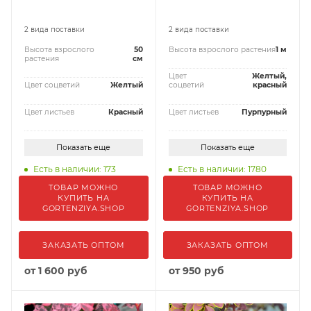
2 вида поставки
2 вида поставки
Высота взрослого
50
Высота взрослого растения
1 м
растения
см
Цвет
Желтый,
Цвет соцветий
Желтый
соцветий
красный
Цвет листьев
Красный
Цвет листьев
Пурпурный
Показать еще
Показать еще
Есть в наличии: 173
Есть в наличии: 1780
ТОВАР МОЖНО
ТОВАР МОЖНО
КУПИТЬ НА
КУПИТЬ НА
GORTENZIYA.SHOP
GORTENZIYA.SHOP
ЗАКАЗАТЬ ОПТОМ
ЗАКАЗАТЬ ОПТОМ
от
1 600 руб
от
950 руб