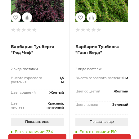
Барбарис Тунберга
Барбарис Тунберга
"Ред Чиф"
"Грин Берд"
2 вида поставки
2 вида поставки
Высота взрослого
1,5
Высота взрослого растения
1 м
растения
м
Цвет соцветий
Желтый
Цвет соцветий
Желтый
Цвет
Красный,
Цвет листьев
Зеленый
листьев
пупурный
Показать еще
Показать еще
Есть в наличии: 334
Есть в наличии: 190