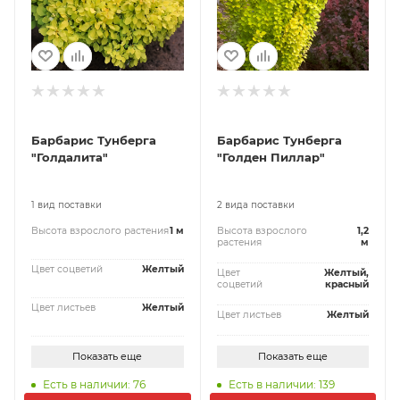
Барбарис Тунберга
Барбарис Тунберга
"Голдалита"
"Голден Пиллар"
1 вид поставки
2 вида поставки
Высота взрослого растения
1 м
Высота взрослого
1,2
растения
м
Цвет соцветий
Желтый
Цвет
Желтый,
соцветий
красный
Цвет листьев
Желтый
Цвет листьев
Желтый
Показать еще
Показать еще
Есть в наличии: 76
Есть в наличии: 139