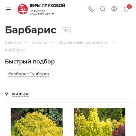
0
Барбарис
68
—
—
—
Главная
Каталог
Лиственные кустарники
Барбарис
Быстрый подбор
Барбарис Тунберга
ФИЛЬТР