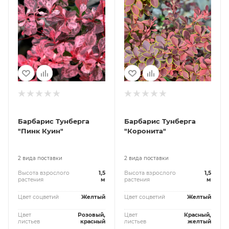
Барбарис Тунберга
Барбарис Тунберга
"Пинк Куин"
"Коронита"
2 вида поставки
2 вида поставки
Высота взрослого
1,5
Высота взрослого
1,5
растения
м
растения
м
Цвет соцветий
Желтый
Цвет соцветий
Желтый
Цвет
Розовый,
Цвет
Красный,
листьев
красный
листьев
желтый