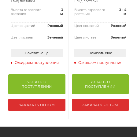
1 вид поставки
1 вид поставки
Высота взрослого
3
Высота взрослого
3 - 4
растения
м
растения
м
Цвет соцветий
Розовый
Цвет соцветий
Розовый
Цвет листьев
Зеленый
Цвет листьев
Зеленый
Показать еще
Показать еще
Ожидаем поступления
Ожидаем поступления
УЗНАТЬ О
УЗНАТЬ О
ПОСТУПЛЕНИИ
ПОСТУПЛЕНИИ
ЗАКАЗАТЬ ОПТОМ
ЗАКАЗАТЬ ОПТОМ