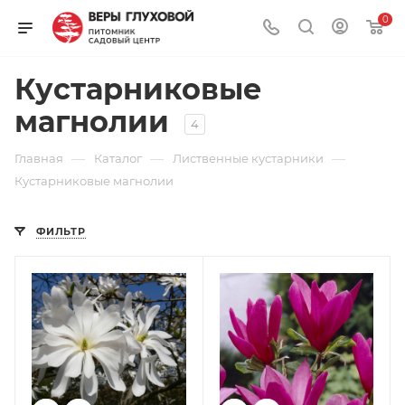
0
Кустарниковые
магнолии
4
—
—
—
Главная
Каталог
Лиственные кустарники
Кустарниковые магнолии
ФИЛЬТР