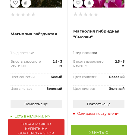
Магнолия гибридная
Магнолия звёздчатая
"Сьюзан"
1 вид поставки
1 вид поставки
Высота взрослого
2,5 - 3
Высота взрослого
2,5 - 3
растения
м
растения
м
Цвет соцветий
Белый
Цвет соцветий
Розовый
Цвет листьев
Зеленый
Цвет листьев
Зеленый
Показать еще
Показать еще
Ожидаем поступления
Есть в наличии: 147
ТОВАР МОЖНО
КУПИТЬ НА
УЗНАТЬ О
GORTENZIYA.SHOP