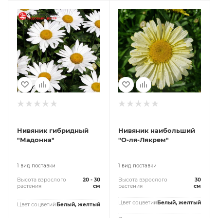
Нивяник гибридный
Нивяник наибольший
"Мадонна"
"О-ля-Лякрем"
1 вид поставки
1 вид поставки
Высота взрослого
20 - 30
Высота взрослого
30
растения
см
растения
см
Цвет соцветий
Белый, желтый
Цвет соцветий
Белый, желтый