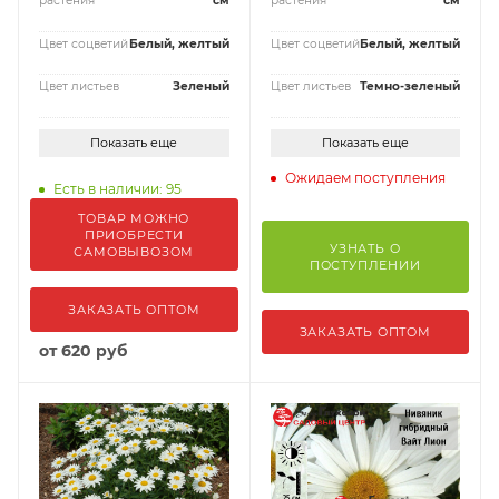
растения
см
растения
см
Цвет соцветий
Белый, желтый
Цвет соцветий
Белый, желтый
Цвет листьев
Зеленый
Цвет листьев
Темно-зеленый
Показать еще
Показать еще
Ожидаем поступления
Есть в наличии: 95
ТОВАР МОЖНО
ПРИОБРЕСТИ
УЗНАТЬ О
САМОВЫВОЗОМ
ПОСТУПЛЕНИИ
ЗАКАЗАТЬ ОПТОМ
ЗАКАЗАТЬ ОПТОМ
от
620 руб