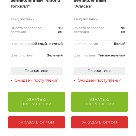
великолепный "Фиона
великолепный
Гогхилл"
"Аляска"
1 вид поставки
1 вид поставки
Высота взрослого
70
Высота взрослого
90
растения
см
растения
см
Цвет соцветий
Белый, желтый
Цвет соцветий
Белый
Цвет листьев
Зеленый
Цвет листьев
Темно-зеленый
Показать еще
Показать еще
Ожидаем поступления
Ожидаем поступления
УЗНАТЬ О
УЗНАТЬ О
ПОСТУПЛЕНИИ
ПОСТУПЛЕНИИ
ЗАКАЗАТЬ ОПТОМ
ЗАКАЗАТЬ ОПТОМ