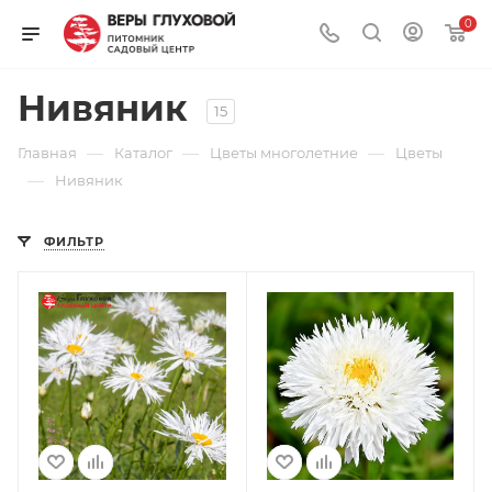
0
Нивяник
15
—
—
—
Главная
Каталог
Цветы многолетние
Цветы
—
Нивяник
ФИЛЬТР