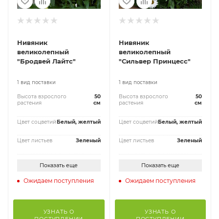
Нивяник
Нивяник
великолепный
великолепный
"Бродвей Лайтс"
"Сильвер Принцесс"
1 вид поставки
1 вид поставки
Высота взрослого
50
Высота взрослого
50
растения
см
растения
см
Цвет соцветий
Белый, желтый
Цвет соцветий
Белый, желтый
Цвет листьев
Зеленый
Цвет листьев
Зеленый
Показать еще
Показать еще
Ожидаем поступления
Ожидаем поступления
УЗНАТЬ О
УЗНАТЬ О