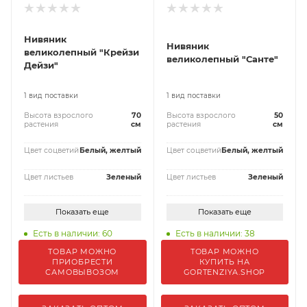
Нивяник
Нивяник
великолепный "Крейзи
великолепный "Санте"
Дейзи"
1 вид поставки
1 вид поставки
Высота взрослого
70
Высота взрослого
50
растения
см
растения
см
Цвет соцветий
Белый, желтый
Цвет соцветий
Белый, желтый
Цвет листьев
Зеленый
Цвет листьев
Зеленый
Показать еще
Показать еще
Есть в наличии: 60
Есть в наличии: 38
ТОВАР МОЖНО
ТОВАР МОЖНО
ПРИОБРЕСТИ
КУПИТЬ НА
САМОВЫВОЗОМ
GORTENZIYA.SHOP