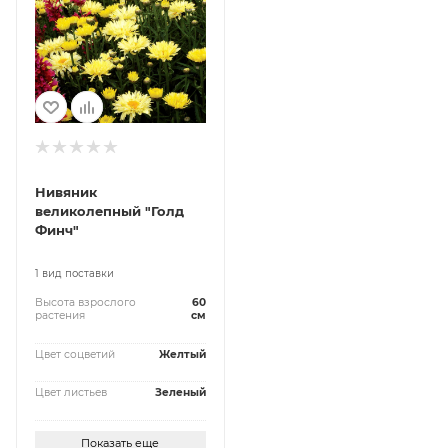
Нивяник
великолепный "Голд
Финч"
1 вид поставки
Высота взрослого
60
растения
см
Цвет соцветий
Желтый
Цвет листьев
Зеленый
Показать еще