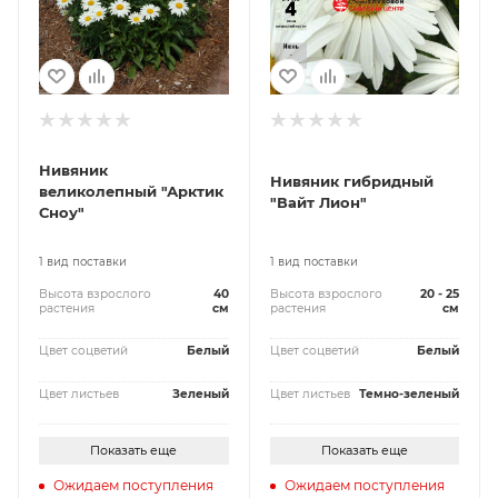
Нивяник
Нивяник гибридный
великолепный "Арктик
"Вайт Лион"
Сноу"
1 вид поставки
1 вид поставки
Высота взрослого
40
Высота взрослого
20 - 25
растения
см
растения
см
Цвет соцветий
Белый
Цвет соцветий
Белый
Цвет листьев
Зеленый
Цвет листьев
Темно-зеленый
Показать еще
Показать еще
Ожидаем поступления
Ожидаем поступления