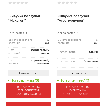
Живучка ползучая
Живучка ползучая
"Махагон"
"Атропурпурея"
1 вид поставки
2 вида поставки
Высота взрослого
15
Высота взрослого
15
растения
см
растения
см
Цвет
Фиолетовый,
Цвет соцветий
Синий
соцветий
синий
Цвет
Коричневый,
Цвет листьев
Бордовый
листьев
зеленый
Показать еще
Показать еще
Есть в наличии: 153
Есть в наличии: 143
ТОВАР МОЖНО
ТОВАР МОЖНО
ПРИОБРЕСТИ
КУПИТЬ НА
САМОВЫВОЗОМ
GORTENZIYA.SHOP