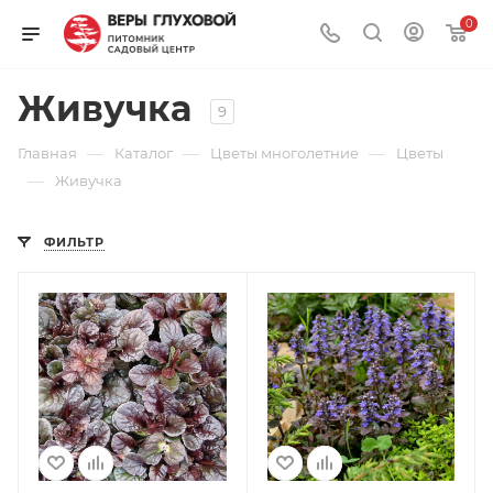
0
Живучка
9
—
—
—
Главная
Каталог
Цветы многолетние
Цветы
—
Живучка
ФИЛЬТР