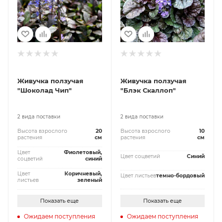
Живучка ползучая
Живучка ползучая
"Шоколад Чип"
"Блэк Скаллоп"
2 вида поставки
2 вида поставки
Высота взрослого
20
Высота взрослого
10
растения
см
растения
см
Цвет
Фиолетовый,
Цвет соцветий
Синий
соцветий
синий
Цвет
Коричневый,
Цвет листьев
темно-бордовый
листьев
зеленый
Показать еще
Показать еще
Ожидаем поступления
Ожидаем поступления