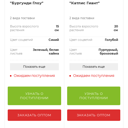
"Бургунди Глоу"
"Катлис Гиант"
2 вида поставки
2 вида поставки
Высота взрослого
15
Высота взрослого
20
растения
см
растения
см
Цвет соцветий
Синий
Цвет соцветий
Голубой
Цвет
Зеленый, белая
Цвет
Пурпурный,
листьев
кайма
листьев
бронзовый
Показать еще
Показать еще
Ожидаем поступления
Ожидаем поступления
УЗНАТЬ О
УЗНАТЬ О
ПОСТУПЛЕНИИ
ПОСТУПЛЕНИИ
ЗАКАЗАТЬ ОПТОМ
ЗАКАЗАТЬ ОПТОМ