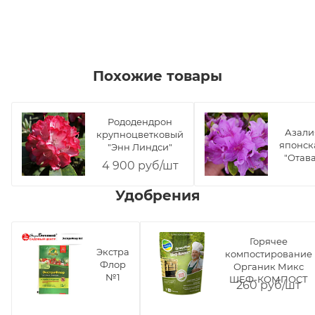
Похожие товары
Рододендрон
Азали
крупноцветковый
японск
"Энн Линдси"
"Отава
4 900 руб/шт
Удобрения
Горячее
Экстра
компостирование
Флор
Органик Микс
№1
ШЕФ-КОМПОСТ
260 руб/шт