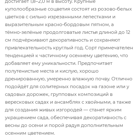
достигает 1,8–2,0 м в высоту. Крупные
куполообразные соцветия состоят из розово‑белых
цветков с сильно изрезанными лепестками и
выразительным красно‑бордовым пятном, а
тёмно‑зелёные продолговатые листья длиной до 12
см подчёркивают декоративность и сохраняют
привлекательность круглый год. Сорт примечателен
тенденцией к частичному осеннему цветению, что
добавляет ему уникальности. Предпочитает
полутенистые места и кислую, хорошо
дренированную, умеренно влажную почву. Отлично
подойдёт для солитерных посадок на газоне или у
садовых дорожек, групповых композиций в
вересковых садах и ансамблях с хвойными, а также
для создания живых изгородей — станет ярким
украшением сада, обеспечивая декоративность с
весны до осени и порой радуя дополнительным
осенним цветением.