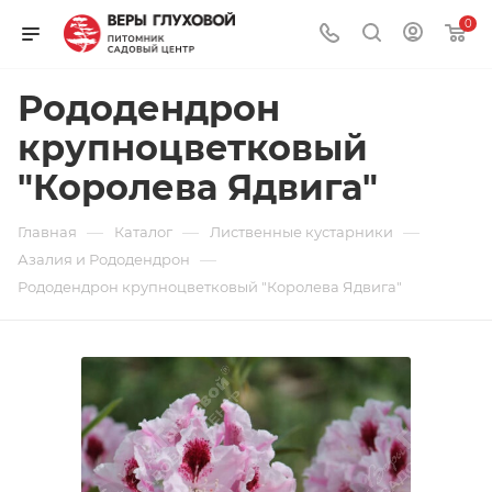
0
Рододендрон
крупноцветковый
"Королева Ядвига"
—
—
—
Главная
Каталог
Лиственные кустарники
—
Азалия и Рододендрон
Рододендрон крупноцветковый "Королева Ядвига"